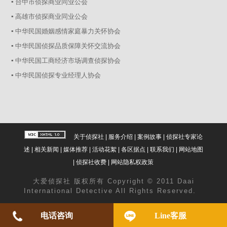
▪ 台中市侦探商业同业公会
▪ 高雄市侦探商业同业公会
▪ 中华民国婚姻感情家庭暴力关怀协会
▪ 中华民国侦探品质保障关怀交流协会
▪ 中华民国工商经济市场调查侦探协会
▪ 中华民国侦探专业经理人协会
关于侦探社
|
服务介绍
|
案例故事
|
侦探社专家论
述
|
相关新闻
|
媒体推荐
|
活动花絮
|
各区据点
|
联系我们
|
网站地图
|
侦探社收费
|
网站隐私权政策
大爱
侦探社
版权所有 Copyright © 2011 Daai
International Detective All Rights Reserved.
电话咨询
Line客服