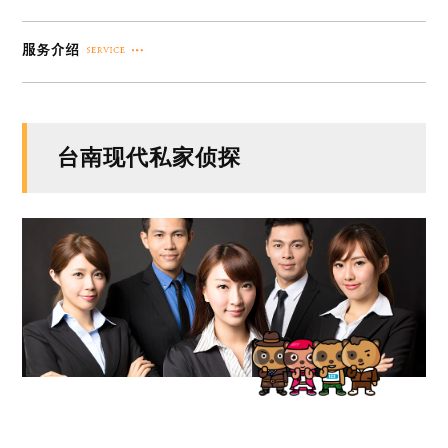
台南现代私家侦探