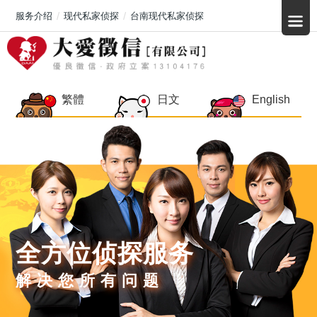
服务介绍
现代私家侦探
台南现代私家侦探
繁體
日文
English
全方位侦探服务
解决您所有问题