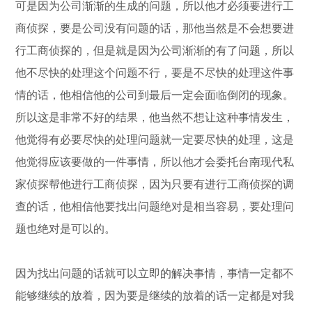
可是因为公司渐渐的生成的问题，所以他才必须要进行工
商侦探，要是公司没有问题的话，那他当然是不会想要进
行工商侦探的，但是就是因为公司渐渐的有了问题，所以
他不尽快的处理这个问题不行，要是不尽快的处理这件事
情的话，他相信他的公司到最后一定会面临倒闭的现象。
所以这是非常不好的结果，他当然不想让这种事情发生，
他觉得有必要尽快的处理问题就一定要尽快的处理，这是
他觉得应该要做的一件事情，所以他才会委托台南现代私
家侦探帮他进行工商侦探，因为只要有进行工商侦探的调
查的话，他相信他要找出问题绝对是相当容易，要处理问
题也绝对是可以的。
因为找出问题的话就可以立即的解决事情，事情一定都不
能够继续的放着，因为要是继续的放着的话一定都是对我