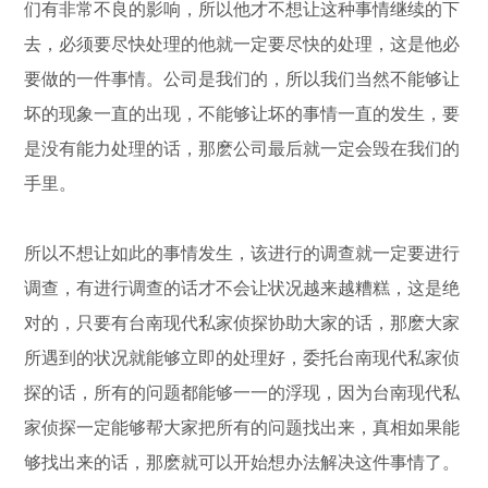
们有非常不良的影响，所以他才不想让这种事情继续的下
去，必须要尽快处理的他就一定要尽快的处理，这是他必
要做的一件事情。公司是我们的，所以我们当然不能够让
坏的现象一直的出现，不能够让坏的事情一直的发生，要
是没有能力处理的话，那麽公司最后就一定会毁在我们的
手里。
所以不想让如此的事情发生，该进行的调查就一定要进行
调查，有进行调查的话才不会让状况越来越糟糕，这是绝
对的，只要有台南现代私家侦探协助大家的话，那麽大家
所遇到的状况就能够立即的处理好，委托台南现代私家侦
探的话，所有的问题都能够一一的浮现，因为台南现代私
家侦探一定能够帮大家把所有的问题找出来，真相如果能
够找出来的话，那麽就可以开始想办法解决这件事情了。