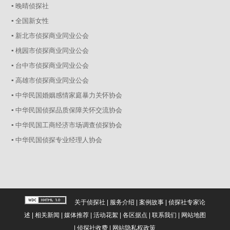
▪ 晚晴侦探社
▪ 全国新女性
▪ 新北市侦探商业同业公会
▪ 桃园市侦探商业同业公会
▪ 台中市侦探商业同业公会
▪ 高雄市侦探商业同业公会
▪ 中华民国婚姻感情家庭暴力关怀协会
▪ 中华民国侦探品质保障关怀交流协会
▪ 中华民国工商经济市场调查侦探协会
▪ 中华民国侦探专业经理人协会
关于侦探社
|
服务介绍
|
案例故事
|
侦探社专家论
述
|
相关新闻
|
媒体推荐
|
活动花絮
|
各区据点
|
联系我们
|
网站地图
|
侦探社收费
|
网站隐私权政策