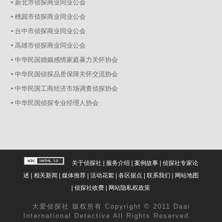
▪ 新北市侦探商业同业公会
▪ 桃园市侦探商业同业公会
▪ 台中市侦探商业同业公会
▪ 高雄市侦探商业同业公会
▪ 中华民国婚姻感情家庭暴力关怀协会
▪ 中华民国侦探品质保障关怀交流协会
▪ 中华民国工商经济市场调查侦探协会
▪ 中华民国侦探专业经理人协会
关于侦探社
|
服务介绍
|
案例故事
|
侦探社专家论
述
|
相关新闻
|
媒体推荐
|
活动花絮
|
各区据点
|
联系我们
|
网站地图
|
侦探社收费
|
网站隐私权政策
大爱
侦探社
版权所有 Copyright © 2011 Daai
International Detective All Rights Reserved.