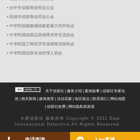
▪ 台中市侦探商业同业公会
▪ 高雄市侦探商业同业公会
▪ 中华民国婚姻感情家庭暴力关怀协会
▪ 中华民国侦探品质保障关怀交流协会
▪ 中华民国工商经济市场调查侦探协会
▪ 中华民国侦探专业经理人协会
关于侦探社
|
服务介绍
|
案例故事
|
侦探社专家论
述
|
相关新闻
|
媒体推荐
|
活动花絮
|
各区据点
|
联系我们
|
网站地图
|
侦探社收费
|
网站隐私权政策
大爱
侦探社
版权所有 Copyright © 2011 Daai
International Detective All Rights Reserved.
电话咨询
Line客服