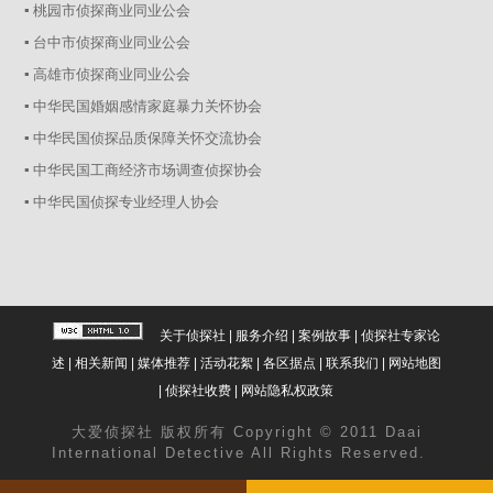
▪ 桃园市侦探商业同业公会
▪ 台中市侦探商业同业公会
▪ 高雄市侦探商业同业公会
▪ 中华民国婚姻感情家庭暴力关怀协会
▪ 中华民国侦探品质保障关怀交流协会
▪ 中华民国工商经济市场调查侦探协会
▪ 中华民国侦探专业经理人协会
关于侦探社
|
服务介绍
|
案例故事
|
侦探社专家论
述
|
相关新闻
|
媒体推荐
|
活动花絮
|
各区据点
|
联系我们
|
网站地图
|
侦探社收费
|
网站隐私权政策
大爱
侦探社
版权所有 Copyright © 2011 Daai
International Detective All Rights Reserved.