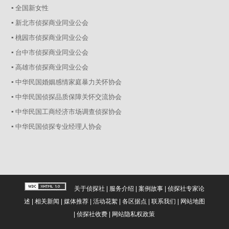
▪ 全国新女性
▪ 新北市侦探商业同业公会
▪ 桃园市侦探商业同业公会
▪ 台中市侦探商业同业公会
▪ 高雄市侦探商业同业公会
▪ 中华民国婚姻感情家庭暴力关怀协会
▪ 中华民国侦探品质保障关怀交流协会
▪ 中华民国工商经济市场调查侦探协会
▪ 中华民国侦探专业经理人协会
关于侦探社
|
服务介绍
|
案例故事
|
侦探社专家论
述
|
相关新闻
|
媒体推荐
|
活动花絮
|
各区据点
|
联系我们
|
网站地图
|
侦探社收费
|
网站隐私权政策