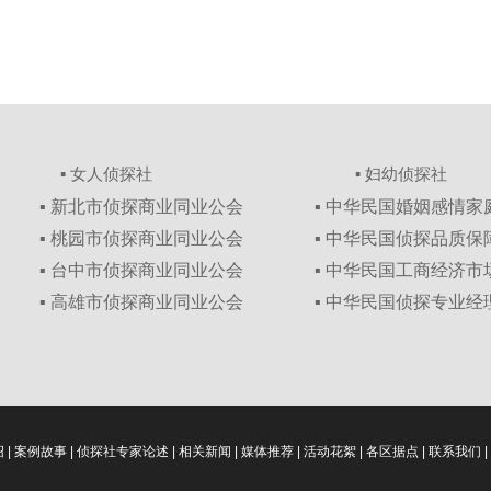
▪ 女人侦探社
▪ 妇幼侦探社
▪ 新北市侦探商业同业公会
▪ 中华民国婚姻感情
▪ 桃园市侦探商业同业公会
▪ 中华民国侦探品质
▪ 台中市侦探商业同业公会
▪ 中华民国工商经济
▪ 高雄市侦探商业同业公会
▪ 中华民国侦探专业经
绍
|
案例故事
|
侦探社专家论述
|
相关新闻
|
媒体推荐
|
活动花絮
|
各区据点
|
联系我们
|