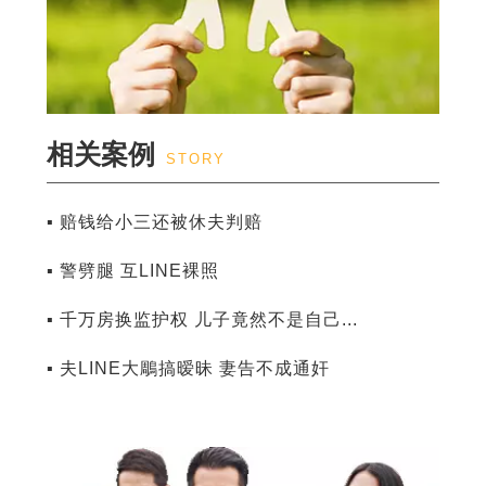
相关案例
STORY
▪ 赔钱给小三还被休夫判赔
▪ 警劈腿 互LINE裸照
▪ 千万房换监护权 儿子竟然不是自己...
▪ 夫LINE大鵰搞暧昧 妻告不成通奸