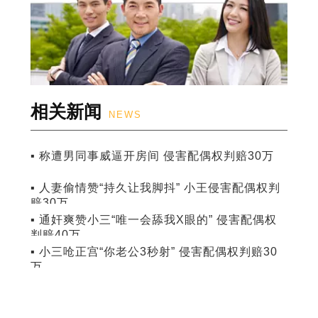
相关新闻
NEWS
▪ 称遭男同事威逼开房间 侵害配偶权判赔30万
▪ 人妻偷情赞“持久让我脚抖” 小王侵害配偶权判
赔30万
▪ 通奸爽赞小三“唯一会舔我X眼的” 侵害配偶权
判赔40万
▪ 小三呛正宫“你老公3秒射” 侵害配偶权判赔30
万