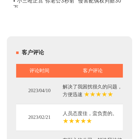
▪ 小三呛正宫“你老公3秒射” 侵害配偶权判赔30
万
客户评论
评论时间
客户评论
解决了我困扰很久的问题，
2023/04/10
★
★
★
★
★
方便迅速
人员态度佳，蛮负责的。
2023/02/21
★
★
★
★
★