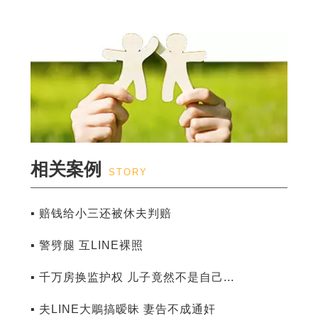
相关案例
STORY
▪ 赔钱给小三还被休夫判赔
▪ 警劈腿 互LINE裸照
▪ 千万房换监护权 儿子竟然不是自己...
▪ 夫LINE大鵰搞暧昧 妻告不成通奸