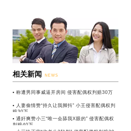
相关新闻
NEWS
▪ 称遭男同事威逼开房间 侵害配偶权判赔30万
▪ 人妻偷情赞“持久让我脚抖” 小王侵害配偶权判
赔30万
▪ 通奸爽赞小三“唯一会舔我X眼的” 侵害配偶权
判赔40万