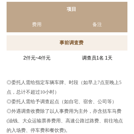
项目
费用
备注
事前调査费
2仟元~4仟元
调查员1名 1天
◎委托人需给指定车辆车牌、时段（如早上7点至晚上5
点，总计不超过10小时）
◎委托人需给予调查起点（如自宅、宿舍、公司等）
◎外遇调查收费除了以人事费用为主外，亦含括车马费
(油钱、大众运输票券费用、高速公路过路费、前往地点
的入场费、停车费和餐饮费)。