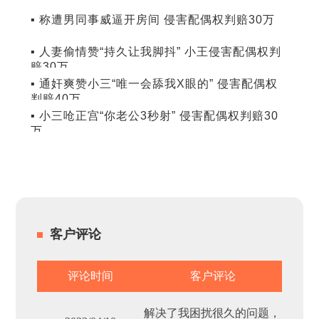
▪ 称遭男同事威逼开房间 侵害配偶权判赔30万
▪ 人妻偷情赞“持久让我脚抖” 小王侵害配偶权判
赔30万
▪ 通奸爽赞小三“唯一会舔我X眼的” 侵害配偶权
判赔40万
▪ 小三呛正宫“你老公3秒射” 侵害配偶权判赔30
万
客户评论
评论时间
客户评论
解决了我困扰很久的问题，