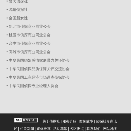
▪ 警民侦探社
▪ 晚晴侦探社
▪ 全国新女性
▪ 新北市侦探商业同业公会
▪ 桃园市侦探商业同业公会
▪ 台中市侦探商业同业公会
▪ 高雄市侦探商业同业公会
▪ 中华民国婚姻感情家庭暴力关怀协会
▪ 中华民国侦探品质保障关怀交流协会
▪ 中华民国工商经济市场调查侦探协会
▪ 中华民国侦探专业经理人协会
关于侦探社
|
服务介绍
|
案例故事
|
侦探社专家论
述
|
相关新闻
|
媒体推荐
|
活动花絮
|
各区据点
|
联系我们
|
网站地图