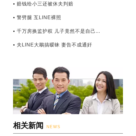
▪ 赔钱给小三还被休夫判赔
▪ 警劈腿 互LINE裸照
▪ 千万房换监护权 儿子竟然不是自己...
▪ 夫LINE大鵰搞暧昧 妻告不成通奸
相关新闻
NEWS