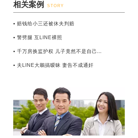
相关案例
STORY
▪ 赔钱给小三还被休夫判赔
▪ 警劈腿 互LINE裸照
▪ 千万房换监护权 儿子竟然不是自己...
▪ 夫LINE大鵰搞暧昧 妻告不成通奸