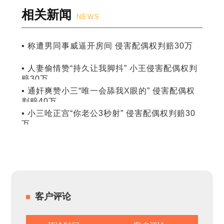
相关新闻
NEWS
▪ 称遭男同事威逼开房间 侵害配偶权判赔30万
▪ 人妻偷情赞“持久让我脚抖” 小王侵害配偶权判
赔30万
▪ 通奸爽赞小三“唯一会舔我X眼的” 侵害配偶权
判赔40万
▪ 小三呛正宫“你老公3秒射” 侵害配偶权判赔30
万
客户评论