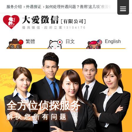
服务介绍
›
外遇搜证
›
如何处理外遇问题？善用‘这几项’准没错
繁體
日文
English
全方位侦探服务
解决您所有问题