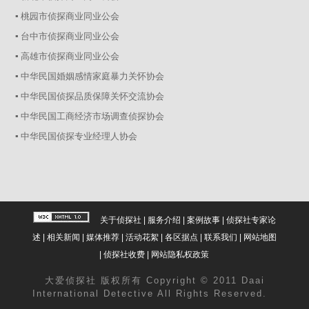
▪ 桃园市侦探商业同业公会
▪ 台中市侦探商业同业公会
▪ 高雄市侦探商业同业公会
▪ 中华民国婚姻感情家庭暴力关怀协会
▪ 中华民国侦探品质保障关怀交流协会
▪ 中华民国工商经济市场调查侦探协会
▪ 中华民国侦探专业经理人协会
关于侦探社
|
服务介绍
|
案例故事
|
侦探社专家论
述
|
相关新闻
|
媒体推荐
|
活动花絮
|
各区据点
|
联系我们
|
网站地图
|
侦探社收费
|
网站隐私权政策
大爱
侦探社
版权所有 Copyright © 2011 Daai
International Detective All Rights Reserved.