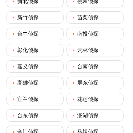
新北侦探
桃园侦探
新竹侦探
苗栗侦探
台中侦探
南投侦探
彰化侦探
云林侦探
嘉义侦探
台南侦探
高雄侦探
屏东侦探
宜兰侦探
花莲侦探
台东侦探
澎湖侦探
金门侦探
马祖侦探