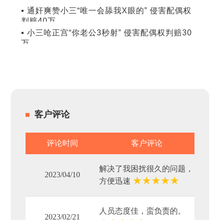
▪ 通奸爽赞小三“唯一会舔我X眼的” 侵害配偶权
判赔40万
▪ 小三呛正宫“你老公3秒射” 侵害配偶权判赔30
万
客户评论
评论时间
客户评论
解决了我困扰很久的问题，
2023/04/10
★
★
★
★
★
方便迅速
人员态度佳，蛮负责的。
2023/02/21