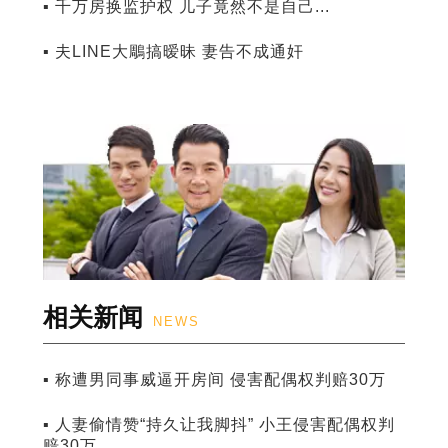
▪ 千万房换监护权 儿子竟然不是自己...
▪ 夫LINE大鵰搞暧昧 妻告不成通奸
相关新闻
NEWS
▪ 称遭男同事威逼开房间 侵害配偶权判赔30万
▪ 人妻偷情赞“持久让我脚抖” 小王侵害配偶权判
赔30万