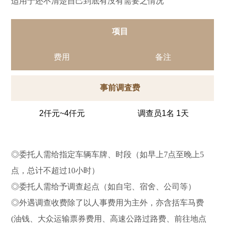
适用于还不清楚自己到底有没有需要之情况
项目
费用
备注
事前调査费
2仟元~4仟元
调查员1名 1天
◎委托人需给指定车辆车牌、时段（如早上7点至晚上5
点，总计不超过10小时）
◎委托人需给予调查起点（如自宅、宿舍、公司等）
◎外遇调查收费除了以人事费用为主外，亦含括车马费
(油钱、大众运输票券费用、高速公路过路费、前往地点