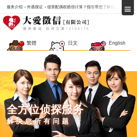
服务介绍
›
外遇搜证
›
侵害配偶权赔偿计算？指引带您了解应得权益
繁體
日文
English
全方位侦探服务
解决您所有问题