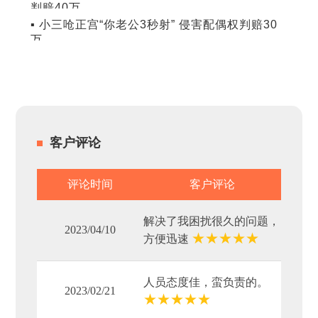
判赔40万
▪ 小三呛正宫“你老公3秒射” 侵害配偶权判赔30
万
客户评论
评论时间
客户评论
解决了我困扰很久的问题，
2023/04/10
★
★
★
★
★
方便迅速
人员态度佳，蛮负责的。
2023/02/21
★
★
★
★
★