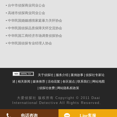
▪ 台中市侦探商业同业公会
▪ 高雄市侦探商业同业公会
▪ 中华民国婚姻感情家庭暴力关怀协会
▪ 中华民国侦探品质保障关怀交流协会
▪ 中华民国工商经济市场调查侦探协会
▪ 中华民国侦探专业经理人协会
关于侦探社
|
服务介绍
|
案例故事
|
侦探社专家论
述
|
相关新闻
|
媒体推荐
|
活动花絮
|
各区据点
|
联系我们
|
网站地图
|
侦探社收费
|
网站隐私权政策
大爱
侦探社
版权所有 Copyright © 2011 Daai
International Detective All Rights Reserved.
电话咨询
Line客服