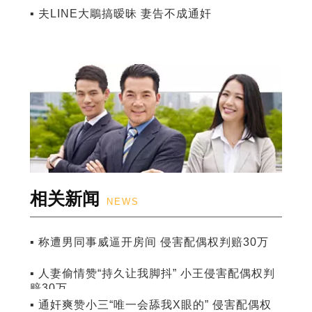
▪ 夫LINE大鵰搞暧昧 妻告不成通奸
相关新闻
NEWS
▪ 称遭男同事威逼开房间 侵害配偶权判赔30万
▪ 人妻偷情赞“持久让我脚抖” 小王侵害配偶权判
赔30万
▪ 通奸爽赞小三“唯一会舔我X眼的” 侵害配偶权