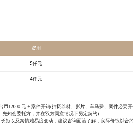
费用
5仟元
4仟元
 天新台币12000 元 + 案件开销(拍摄器材、影片、车马费、案件必要开销
，先知会委托方，并在双方同意情况下另定契约)
离长短以及案情难易度变动，建议咨询面洽了解，实际价钱以合