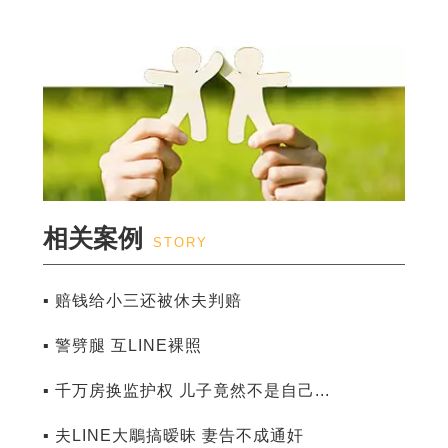
相关案例
STORY
▪ 赔钱给小三还被休夫判赔
▪ 警劈腿 互LINE裸照
▪ 千万房换监护权 儿子竟然不是自己...
▪ 夫LINE大鵰搞暧昧 妻告不成通奸