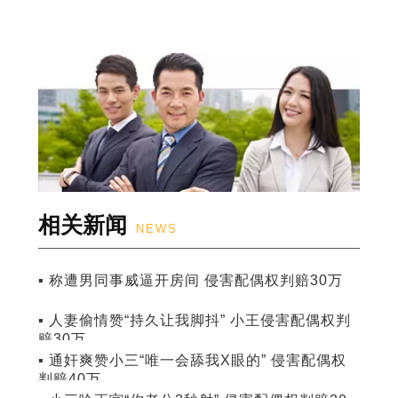
相关新闻
NEWS
▪ 称遭男同事威逼开房间 侵害配偶权判赔30万
▪ 人妻偷情赞“持久让我脚抖” 小王侵害配偶权判
赔30万
▪ 通奸爽赞小三“唯一会舔我X眼的” 侵害配偶权
判赔40万