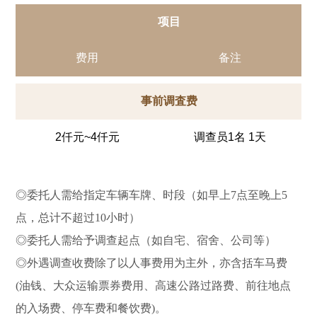
项目
费用
备注
事前调査费
2仟元~4仟元
调查员1名 1天
◎委托人需给指定车辆车牌、时段（如早上7点至晚上5
点，总计不超过10小时）
◎委托人需给予调查起点（如自宅、宿舍、公司等）
◎外遇调查收费除了以人事费用为主外，亦含括车马费
(油钱、大众运输票券费用、高速公路过路费、前往地点
的入场费、停车费和餐饮费)。