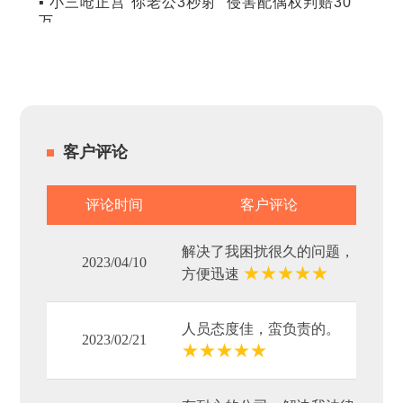
▪ 小三呛正宫“你老公3秒射” 侵害配偶权判赔30
万
客户评论
评论时间
客户评论
解决了我困扰很久的问题，
2023/04/10
★
★
★
★
★
方便迅速
人员态度佳，蛮负责的。
2023/02/21
★
★
★
★
★