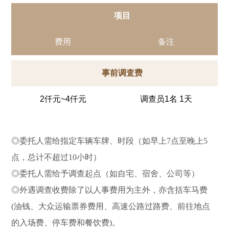
项目
费用
备注
事前调査费
2仟元~4仟元
调查员1名 1天
◎委托人需给指定车辆车牌、时段（如早上7点至晚上5
点，总计不超过10小时）
◎委托人需给予调查起点（如自宅、宿舍、公司等）
◎外遇调查收费除了以人事费用为主外，亦含括车马费
(油钱、大众运输票券费用、高速公路过路费、前往地点
的入场费、停车费和餐饮费)。