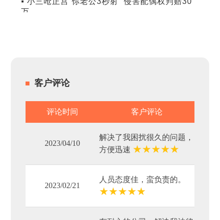
▪ 小三呛正宫“你老公3秒射” 侵害配偶权判赔30
万
客户评论
评论时间
客户评论
解决了我困扰很久的问题，
2023/04/10
★
★
★
★
★
方便迅速
人员态度佳，蛮负责的。
2023/02/21
★
★
★
★
★