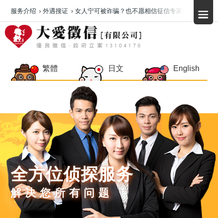
服务介绍
›
外遇搜证
›
女人宁可被诈骗？也不愿相信征信专家的建议？
繁體
日文
English
全方位侦探服务
解决您所有问题