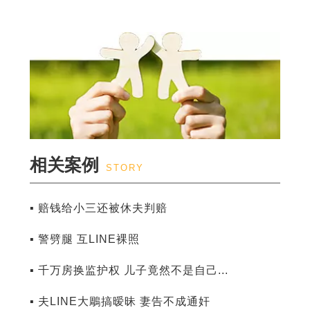
相关案例
STORY
▪ 赔钱给小三还被休夫判赔
▪ 警劈腿 互LINE裸照
▪ 千万房换监护权 儿子竟然不是自己...
▪ 夫LINE大鵰搞暧昧 妻告不成通奸