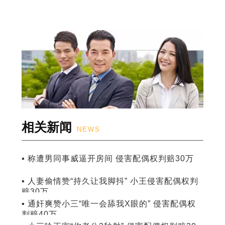
相关新闻
NEWS
▪ 称遭男同事威逼开房间 侵害配偶权判赔30万
▪ 人妻偷情赞“持久让我脚抖” 小王侵害配偶权判
赔30万
▪ 通奸爽赞小三“唯一会舔我X眼的” 侵害配偶权
判赔40万