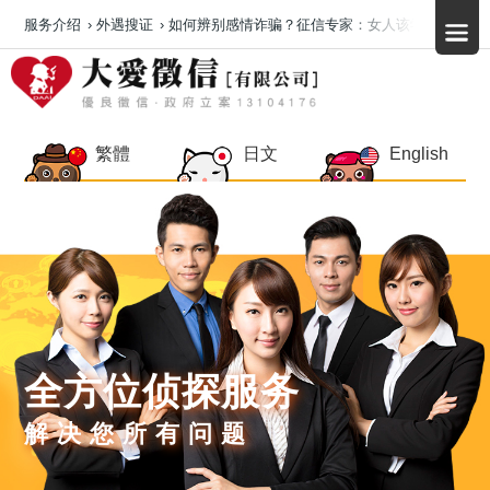
服务介绍
›
外遇搜证
›
如何辨别感情诈骗？征信专家：女人该学会辨识虚
繁體
日文
English
全方位侦探服务
解决您所有问题