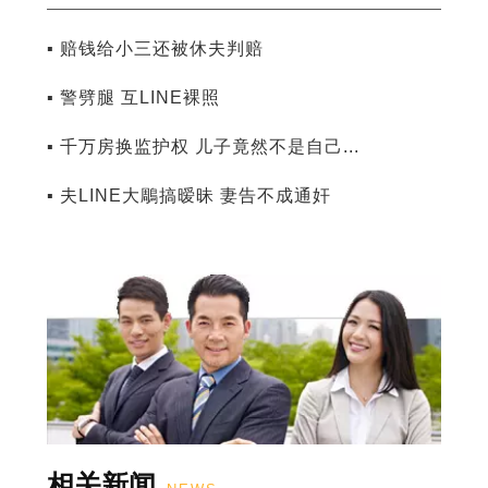
▪ 赔钱给小三还被休夫判赔
▪ 警劈腿 互LINE裸照
▪ 千万房换监护权 儿子竟然不是自己...
▪ 夫LINE大鵰搞暧昧 妻告不成通奸
相关新闻