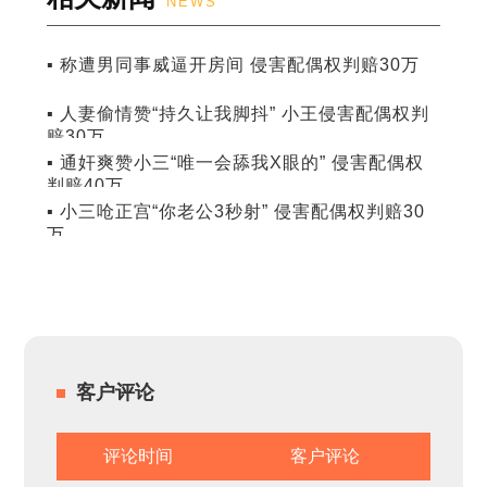
NEWS
▪ 称遭男同事威逼开房间 侵害配偶权判赔30万
▪ 人妻偷情赞“持久让我脚抖” 小王侵害配偶权判
赔30万
▪ 通奸爽赞小三“唯一会舔我X眼的” 侵害配偶权
判赔40万
▪ 小三呛正宫“你老公3秒射” 侵害配偶权判赔30
万
客户评论
评论时间
客户评论