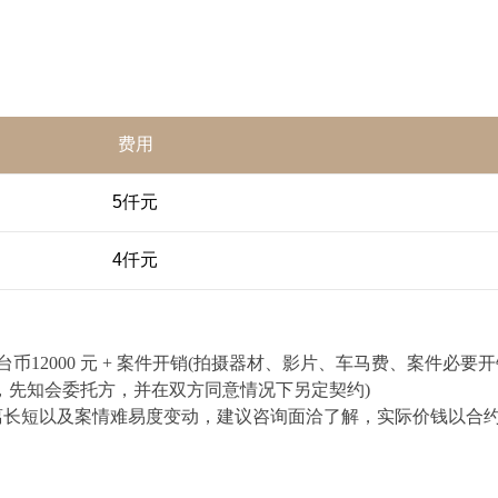
费用
5仟元
4仟元
 天新台币12000 元 + 案件开销(拍摄器材、影片、车马费、案件必要开销
，先知会委托方，并在双方同意情况下另定契约)
离长短以及案情难易度变动，建议咨询面洽了解，实际价钱以合