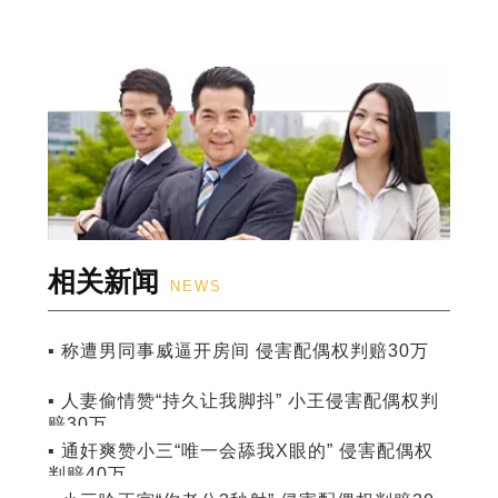
相关新闻
NEWS
▪ 称遭男同事威逼开房间 侵害配偶权判赔30万
▪ 人妻偷情赞“持久让我脚抖” 小王侵害配偶权判
赔30万
▪ 通奸爽赞小三“唯一会舔我X眼的” 侵害配偶权
判赔40万