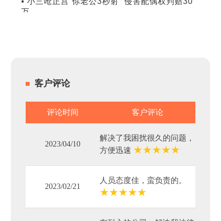
▪ 小三呛正宫“你老公3秒射” 侵害配偶权判赔30
万
客户评论
评论时间
客户评论
解决了我困扰很久的问题，
2023/04/10
★
★
★
★
★
方便迅速
人员态度佳，蛮负责的。
2023/02/21
★
★
★
★
★