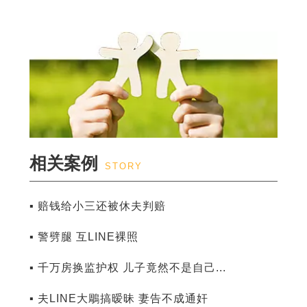
相关案例
STORY
▪ 赔钱给小三还被休夫判赔
▪ 警劈腿 互LINE裸照
▪ 千万房换监护权 儿子竟然不是自己...
▪ 夫LINE大鵰搞暧昧 妻告不成通奸