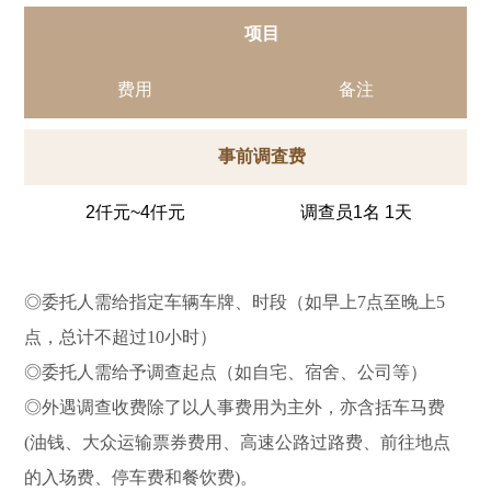
项目
费用
备注
事前调査费
2仟元~4仟元
调查员1名 1天
◎委托人需给指定车辆车牌、时段（如早上7点至晚上5
点，总计不超过10小时）
◎委托人需给予调查起点（如自宅、宿舍、公司等）
◎外遇调查收费除了以人事费用为主外，亦含括车马费
(油钱、大众运输票券费用、高速公路过路费、前往地点
的入场费、停车费和餐饮费)。