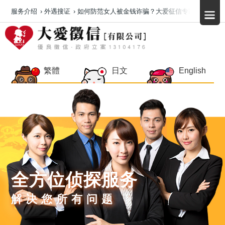
服务介绍
›
外遇搜证
›
如何防范女人被金钱诈骗？大爱征信专家告诉您以
繁體
日文
English
全方位侦探服务
解决您所有问题